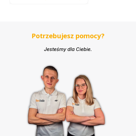
Podz
ięko
wani
a dla
gości
wese
lnych
Potrzebujesz pomocy?
złote
okrą
głe
Jesteśmy dla Ciebie.