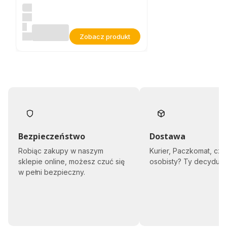
rz
HOROSTUDIO
yn
SP.
ka
Pa
Z
mi
Zobacz produkt
O.O.
ąt
ka
na
Ch
rz
es
t
dl
a
dz
ie
Bezpieczeństwo
Dostawa
w
cz
Robiąc zakupy w naszym
Kurier, Paczkomat, czy
yn
sklepie online, możesz czuć się
osobisty? Ty decyduje
ki
w pełni bezpieczny.