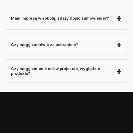
Mam imprezę w sobotę, zdąży dojść zamówienie??
Czy mogę zamówić za pobraniem?
Czy mogę zmienić coś w projekcie, wyglądzie
produktu?
HoroStudio
to Twoi specjaliści w tworzeniu
personalizowanych pamiątek, gadżetów i prezentów na
różne okazję!