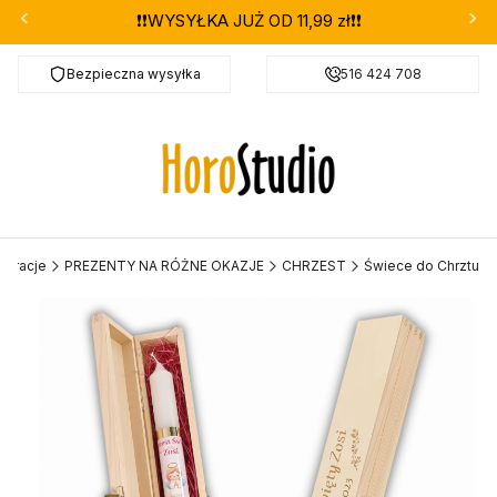
❗❗WYSYŁKA JUŻ OD 11,99 zł❗❗
Bezpieczna wysyłka
Darmowa dostawa od 299 zł
516 424 708
koracje
PREZENTY NA RÓŻNE OKAZJE
CHRZEST
Świece do Chrztu