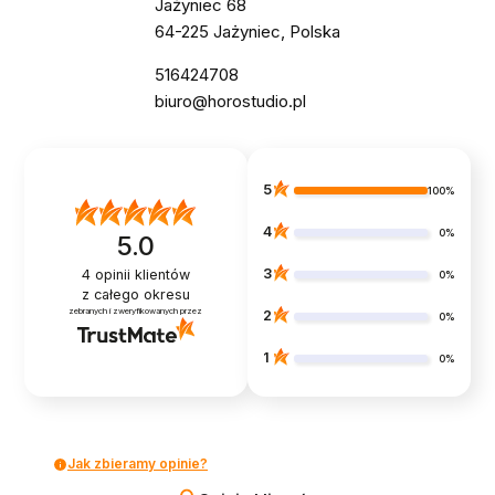
Jażyniec 68
64-225 Jażyniec, Polska
516424708
biuro@horostudio.pl
5
100%
4
0%
5.0
3
4
opinii klientów
0%
z całego okresu
zebranych i zweryfikowanych przez
2
0%
1
0%
Jak zbieramy opinie?