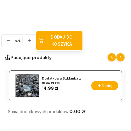
Data
Opcjonalne
DODAJ DO
szt.
KOSZYKA
Pasujące produkty
Dodatkowa Szklanka z
grawerem
Dodaj
Cena
14,99 zł
0.00 zł
Suma dodatkowych produktów: