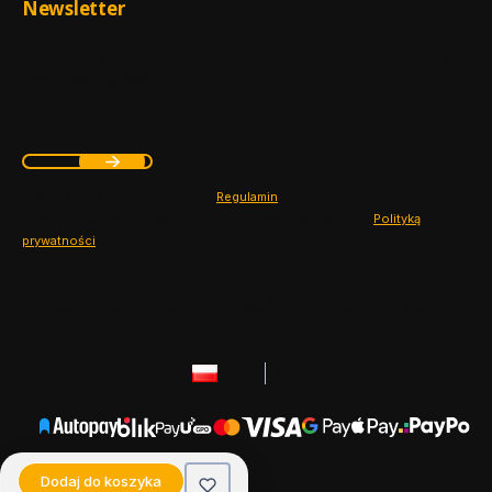
Newsletter
Zapisz się, aby otrzymywać najlepsze oferty i zyskać dostęp do
eksperckich porad.
Twój adres e-mail
Zapisując się, akceptujesz nasz ​
Regulamin
​​​ (w zakresie dotyczącym
Newslettera). Przetwarzanie danych odbywa się zgodnie z ​
Polityką
prywatności
​​​.
HoroStudio Sp. z o.o. | Jażyniec 68, 64-225 Jażyniec | NIP:
9231747175 | REGON: 540934434
polski
zł
Dodaj do koszyka