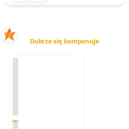
Dobrze się komponuje
5.0
Sk