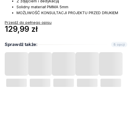
Z zdjęciem i dedykacją
Solidny materiał PMMA 5mm
MOŻLIWOŚĆ KONSULTACJI PROJEKTU PRZED DRUKIEM
Przejdź do pełnego opisu
Cena
129,99 zł
Sprawdź także:
8 opcji
Wybierz wariant produktu:
Poszczególne warianty mogą różnić się ceną
*
Kolor tablicy znicza