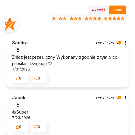
Wyczyść
Szukaj
Sandra
zweryfikowano
5
Znicz jest prześliczny Wykonany zgodnie z tym o co
prosiłam Dziękuję 🩷
7/31/2026
0
0
Jacek
zweryfikowano
5
👍️Super
7/23/2026
0
0