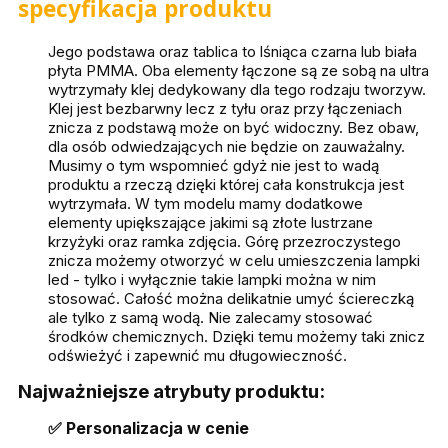
specyfikacja produktu
Jego podstawa oraz tablica to lśniąca czarna lub biała
płyta PMMA. Oba elementy łączone są ze sobą na ultra
wytrzymały klej dedykowany dla tego rodzaju tworzyw.
Klej jest bezbarwny lecz z tyłu oraz przy łączeniach
znicza z podstawą może on być widoczny. Bez obaw,
dla osób odwiedzających nie będzie on zauważalny.
Musimy o tym wspomnieć gdyż nie jest to wadą
produktu a rzeczą dzięki której cała konstrukcja jest
wytrzymała. W tym modelu mamy dodatkowe
elementy upiększające jakimi są złote lustrzane
krzyżyki oraz ramka zdjęcia. Górę przezroczystego
znicza możemy otworzyć w celu umieszczenia lampki
led - tylko i wyłącznie takie lampki można w nim
stosować. Całość można delikatnie umyć ściereczką
ale tylko z samą wodą. Nie zalecamy stosować
środków chemicznych. Dzięki temu możemy taki znicz
odświeżyć i zapewnić mu długowieczność.
Najważniejsze atrybuty produktu:
✅ Personalizacja w cenie