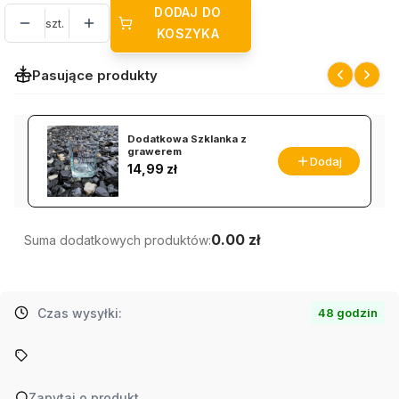
DODAJ DO
szt.
KOSZYKA
Pasujące produkty
Dodatkowa Szklanka z
grawerem
Dodaj
Cena
14,99 zł
0.00 zł
Suma dodatkowych produktów:
Czas wysyłki:
48 godzin
Zapytaj o produkt