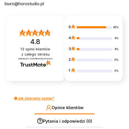
biuro@horostudio.pl
5
85%
4
8%
4.8
3
13
opinii klientów
8%
z całego okresu
zebranych i zweryfikowanych przez
2
0%
1
0%
Jak zbieramy opinie?
Opinie klientów
Pytania i odpowiedzi (0)