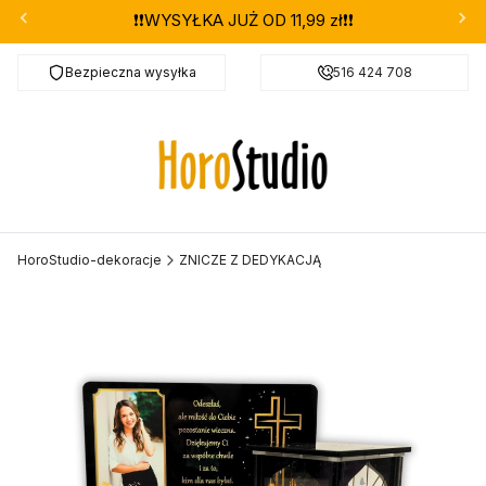
❗❗WYSYŁKA JUŻ OD 11,99 zł❗❗
Bezpieczna wysyłka
Darmowa dostawa od 299 zł
516 424 708
HoroStudio-dekoracje
ZNICZE Z DEDYKACJĄ