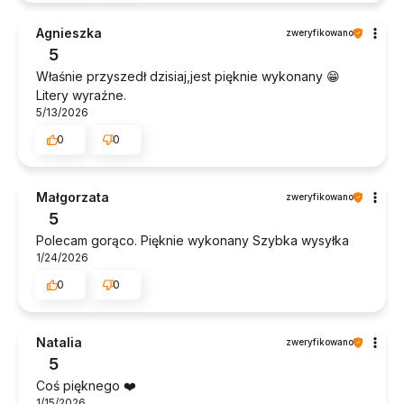
Agnieszka
zweryfikowano
5
Właśnie przyszedł dzisiaj,jest pięknie wykonany 😁
Litery wyraźne.
5/13/2026
0
0
Małgorzata
zweryfikowano
5
Polecam gorąco. Pięknie wykonany Szybka wysyłka
1/24/2026
0
0
Natalia
zweryfikowano
5
Coś pięknego ❤️
1/15/2026