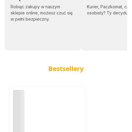
en
ta
Robiąc zakupy w naszym
Kurier, Paczkomat, czy
rz
sklepie online, możesz czuć się
osobisty? Ty decyduje
w pełni bezpieczny.
Bestsellery