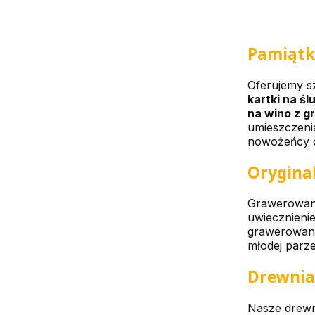
Pamiątk
Oferujemy s
kartki na śl
na wino z 
umieszczeni
nowożeńcy o
Orygina
Grawerowani
uwiecznienie
grawerowane 
młodej parze
Drewnian
Nasze drewni