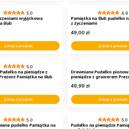
BESTSELLER
5.0
4.9
yczeniami wyjątkowa
Pamiątka na ślub pudełko n
a ślub
z życzeniami
Cena
49,00 zł
Zobacz produkt
Zobacz produkt
ER
5.0
Pudełko na pieniądze z
Drewniane Pudełko pionow
rezent Pamiątka na ślub
pieniądze z grawerem Prez
Pamiątka na ślub
Cena
49,99 zł
Zobacz produkt
Zobacz produkt
5.0
5.0
niane pudełko Pamiątka na
Pudełko na pieniądze Pami