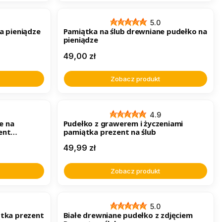
BESTSELLER
5.0
a pieniądze
Pamiątka na ślub drewniane pudełko na
pieniądze
Cena
49,00 zł
Zobacz produkt
BESTSELLER
4.9
e na
Pudełko z grawerem i życzeniami
ent
pamiątka prezent na ślub
Cena
49,99 zł
Zobacz produkt
BESTSELLER
5.0
ątka prezent
Białe drewniane pudełko z zdjęciem