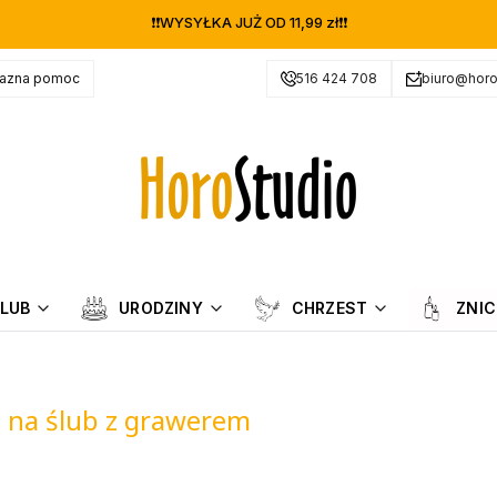
❗❗WYSYŁKA JUŻ OD 11,99 zł❗❗
jazna pomoc
516 424 708
biuro@horo
LUB
URODZINY
CHRZEST
ZNIC
 na ślub z grawerem