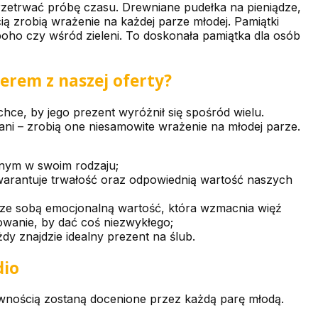
 przetrwać próbę czasu. Drewniane pudełka na pieniądze,
ią zrobią wrażenie na każdej parze młodej. Pamiątki
oho czy wśród zieleni. To doskonała pamiątka dla osób
erem z naszej oferty?
hce, by jego prezent wyróżnił się spośród wielu.
ni – zrobią one niesamowite wrażenie na młodej parze.
dynym w swoim rodzaju;
warantuje trwałość oraz odpowiednią wartość naszych
ą ze sobą emocjonalną wartość, która wzmacnia więź
wanie, by dać coś niezwykłego;
dy znajdzie idealny prezent na ślub.
dio
ewnością zostaną docenione przez każdą parę młodą.