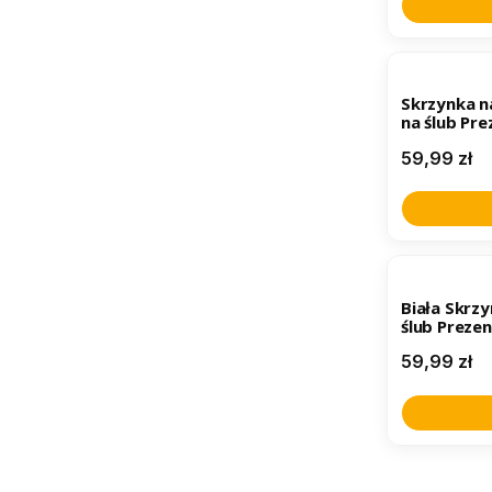
Skrzynka n
na ślub Pr
Cena
59,99 zł
Biała Skrz
ślub Preze
Cena
59,99 zł