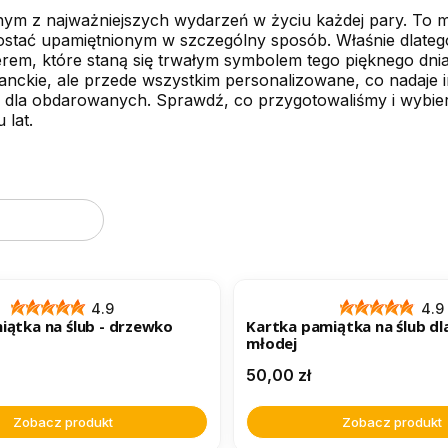
dnym z najważniejszych wydarzeń w życiu każdej pary. To m
ostać upamiętnionym w szczególny sposób. Właśnie dlatego
rem, które staną się trwałym symbolem tego pięknego dnia
ganckie, ale przede wszystkim personalizowane, co nadaje 
 dla obdarowanych. Sprawdź, co przygotowaliśmy i wybier
 lat.
oduktów
ER
4.9
4.9
iątka na ślub - drzewko
Kartka pamiątka na ślub dl
młodej
Cena
50,00 zł
Zobacz produkt
Zobacz produkt