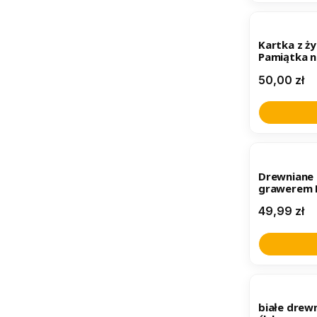
Kartka z ż
Pamiątka n
Cena
50,00 zł
BESTSELL
Drewniane 
grawerem P
Cena
49,99 zł
białe drew