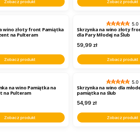
Zobacz produkt
Zobacz produkt
5.0
a wino złoty front Pamiątka
Skrzynka na wino złoty fro
ezent na Pulteram
dla Pary Młodej na Ślub
Cena
59,99 zł
Zobacz produkt
Zobacz produkt
5.0
ynka na wino Pamiątka na
Skrzynka na wino dla młode
nt na Pulteram
pamiątka na ślub
Cena
54,99 zł
Zobacz produkt
Zobacz produkt