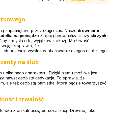
z 2
Następna
Przejdź
jątkowego
ną zapamiętane przez długi czas. Nasze
drewniane
udełka na pieniądze
z opcją personalizacji czy
skrzynki
iśmy z myślą o tej wyjątkowej okazji. Możliwość
wującej sprawia, że
jednocześnie wysiłek w ofiarowanie czegoś osobistego.
zenty na ślub
unikalnego charakteru. Dzięki niemu możliwe jest
czy nawet osobiste dedykacje. To sprawia, że
m, ale też osobistą pamiątką, która będzie towarzyszyć
ność i trwałość
riału z unikalnością personalizacji. Drewno, jako