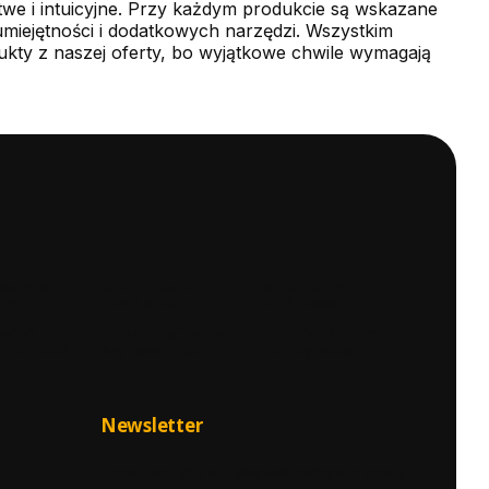
we i intuicyjne. Przy każdym produkcie są wskazane
umiejętności i dodatkowych narzędzi. Wszystkim
ukty z naszej oferty, bo wyjątkowe chwile wymagają
AMY W
BEZPIECZNE
WYGODNA
24H
PŁATNOŚCI
DOSTAWA
ówień
Dzięki certyfikatowi i
Kurierzy, paczkomaty
h do 12:00
szyfrowaniu SSL
i punkty odbioru
Newsletter
Zapisz się, aby otrzymywać najlepsze oferty