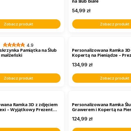
na ślub białe
Cena
54,99 zł
Zobacz produkt
Zobacz produkt
ER
4.9
skrzynka Pamiątka na Ślub
Personalizowana Ramka 3D 
 małżeński
Kopertą na Pieniądze – Pre
Pary Młodej
Cena
134,99 zł
Zobacz produkt
Zobacz produkt
ER
owana Ramka 3D z zdjęciem
Personalizowana Ramka Ślu
lexi – Wyjątkowy Prezent
Grawerem i Kopertą na Pie
Pary Młodej
Pamiątka dla Pary Młodej
Cena
124,99 zł