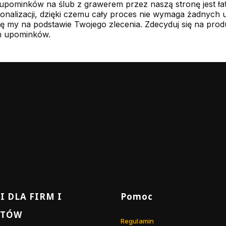
upominków na ślub z grawerem przez naszą stronę jest łat
onalizacji, dzięki czemu cały proces nie wymaga żadnych 
ę my na podstawie Twojego zlecenia. Zdecyduj się na prod
h upominków.
izowanych pamiątek,
DARMOWA
WYSYŁ
WYSYŁKA
CIĄGU 
Dla zamówień
Dla zam
powyżej 299 PLN
złożonyc
 stopce
I DLA FIRM I
Pomoc
NTÓW
Regulamin