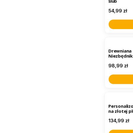
ślub
Cena
54,99 zł
BESTSELL
Drewniana 
Niezbędnik
Cena
98,99 zł
BESTSELL
Personaliz
na złotej p
Ślubny dla 
Cena
134,99 zł