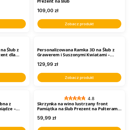
Prezent na ślub
Cena
109,00 zł
Zobacz produkt
BESTSELLER
na Ślub z
Personalizowana Ramka 3D na Ślub z
zent dla
Grawerem i Suszonymi Kwiatami –
Wyjątkowy Prezent dla Pary Młodej
Cena
129,99 zł
Zobacz produkt
4.8
bna z
Skrzynka na wino lustrzany front
niądze –
Pamiątka na ślub Prezent na Pulteram
(1)
Cena
59,99 zł