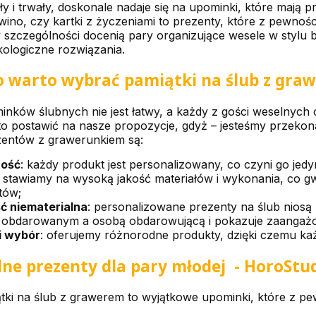
pły i trwały, doskonale nadaje się na upominki, które mają
wino, czy kartki z życzeniami to prezenty, które z pewnośc
szczególności docenią pary organizujące wesele w stylu b
kologiczne rozwiązania.
 warto wybrać pamiątki na ślub z graw
ków ślubnych nie jest łatwy, a każdy z gości weselnych c
o postawić na nasze propozycje, gdyż – jesteśmy przekona
zentów z grawerunkiem są:
ność
: każdy produkt jest personalizowany, co czyni go je
: stawiamy na wysoką jakość materiałów i wykonania, co g
tów;
ć niematerialna
: personalizowane prezenty na ślub nios
 obdarowanym a osobą obdarowującą i pokazuje zaangażo
i wybór
: oferujemy różnorodne produkty, dzięki czemu każ
ne prezenty dla pary młodej - HoroStu
tki na ślub z grawerem to wyjątkowe upominki, które z p