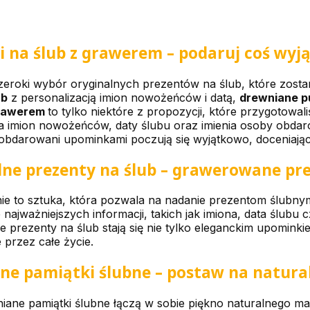
i na ślub z grawerem – podaruj coś wy
zeroki wybór oryginalnych prezentów na ślub, które zosta
ub
z personalizacją imion nowożeńców i datą,
drewniane p
grawerem
to tylko niektóre z propozycji, które przygotowal
a imion nowożeńców, daty ślubu oraz imienia osoby obdaro
bdarowani upominkami poczują się wyjątkowo, doceniając 
lne prezenty na ślub – grawerowane pre
e to sztuka, która pozwala na nadanie prezentom ślubnym 
 najważniejszych informacji, takich jak imiona, data ślubu 
prezenty na ślub stają się nie tylko eleganckim upominkie
 przez całe życie.
e pamiątki ślubne – postaw na natural
ane pamiątki ślubne łączą w sobie piękno naturalnego mate