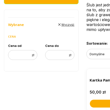
Ślub jest je
na to, aby z
ślub z grawe
piękne i ele
wartościowe
Wybrane
Wyczyść
mimo upływu
CENA
Lista pr
Sortowanie:
Cena od
Cena do
Domyślne
zł
zł
BESTSELL
Kartka Pam
Cena
50,00 zł