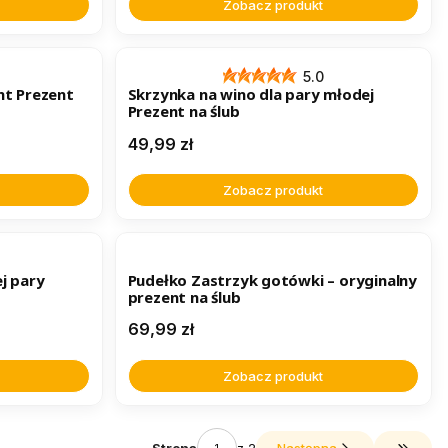
Zobacz produkt
BESTSELLER
5.0
nt Prezent
Skrzynka na wino dla pary młodej
Prezent na ślub
Cena
49,99 zł
Zobacz produkt
j pary
Pudełko Zastrzyk gotówki – oryginalny
prezent na ślub
Cena
69,99 zł
Zobacz produkt
Strona