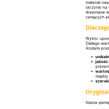
materiał cie
skrzynki na 
drewniane w 
ceniących e
Dlaczego
Wybór upomin
Dlatego wart
Atutami pre
unikal
jakość
prezen
wartoś
między
szerok
Oryginal
Nasze pamią