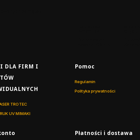
izowanych pamiątek,
DARMOWA
WYSYŁ
WYSYŁKA
CIĄGU 
Dla zamówień
Dla zam
powyżej 299 PLN
złożonyc
 stopce
I DLA FIRM I
Pomoc
NTÓW
Regulamin
WIDUALNYCH
Polityka prywatności
LASER TROTEC
RUK UV MIMAKI
konto
Płatności i dostawa