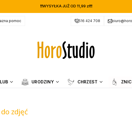
❗❗WYSYŁKA JUŻ OD 11,99 zł❗❗
jazna pomoc
516 424 708
biuro@horo
LUB
URODZINY
CHRZEST
ZNIC
 do zdjęć