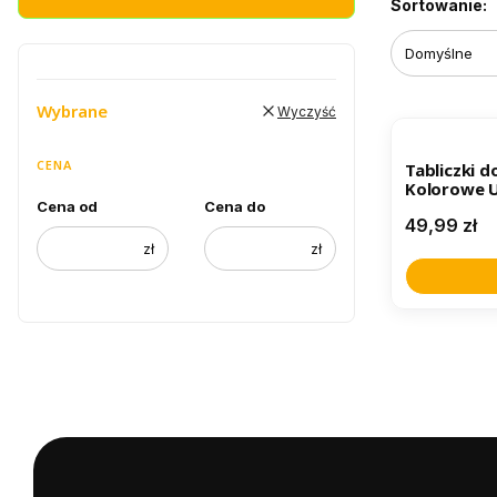
Lista pr
Sortowanie:
Domyślne
Wybrane
Wyczyść
BESTSELL
CENA
Tabliczki d
Kolorowe U
Cena od
Cena do
Cena
49,99 zł
zł
zł