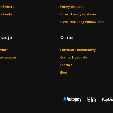
mówienia
Formy płatności
ia konta
Czas i koszty dostawy
Czas realizacji zamówienia
macje
O nas
ować?
Formularz kontaktowy
reklamacje
Opinie Trustmate
O firmie
Blog
. z o.o. | Jażyniec 68, 64-225 Jażyniec | NIP: 9231747175 | RE