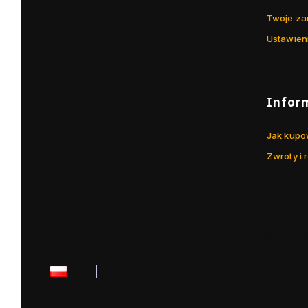
Twoje za
Ustawien
Infor
Jak kup
Zwroty i 
HoroStudio Sp
polski
zł