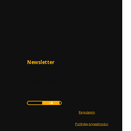
AMY W
BEZPIECZNE
WYGODNA
24H
PŁATNOŚCI
DOSTAWA
ówień
Dzięki certyfikatowi i
Kurierzy, paczkomaty
h do 12:00
szyfrowaniu SSL
i punkty odbioru
Newsletter
Zapisz się, aby otrzymywać najlepsze oferty
i zyskać dostęp do eksperckich porad.
Twój adres e-mail
Zapisując się, akceptujesz nasz ​
Regulamin
​​​ (w
zakresie dotyczącym Newslettera). Przetwarzanie
danych odbywa się zgodnie z ​
Polityką prywatności
​​​.