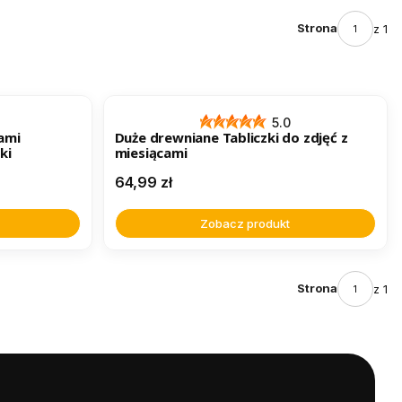
Strona
z 1
5.0
cami
Duże drewniane Tabliczki do zdjęć z
ki
miesiącami
Cena
64,99 zł
Zobacz produkt
Strona
z 1