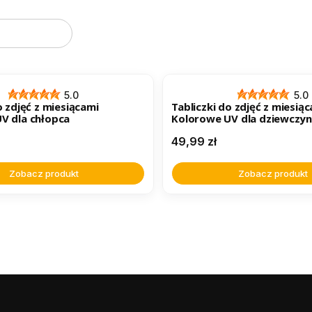
oduktów
ER
BESTSELLER
5.0
5.0
o zdjęć z miesiącami
Tabliczki do zdjęć z miesią
V dla chłopca
Kolorowe UV dla dziewczyn
Cena
49,99 zł
Zobacz produkt
Zobacz produkt