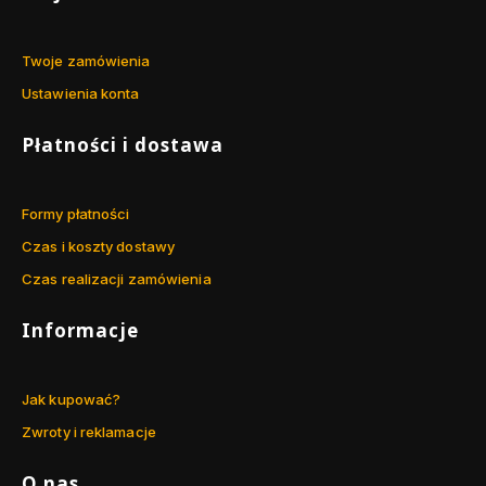
w
y
a
Twoje zamówienia
Ustawienia konta
Płatności i dostawa
Formy płatności
Czas i koszty dostawy
Czas realizacji zamówienia
Informacje
Jak kupować?
Zwroty i reklamacje
O nas