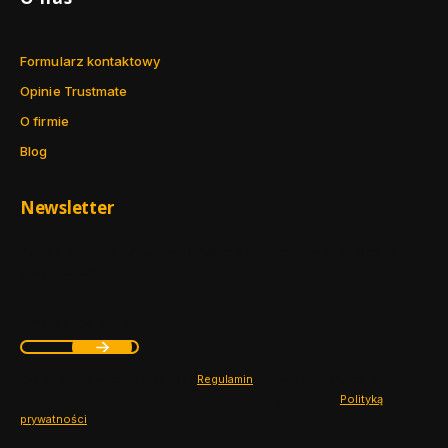
Formularz kontaktowy
Opinie Trustmate
O firmie
Blog
Newsletter
Zapisz się, aby otrzymywać najlepsze oferty i zyskać dostęp do
eksperckich porad.
Twój adres e-mail
Zapisując się, akceptujesz nasz ​
Regulamin
​​​ (w zakresie dotyczącym
Newslettera). Przetwarzanie danych odbywa się zgodnie z ​
Polityką
prywatności
​​​.