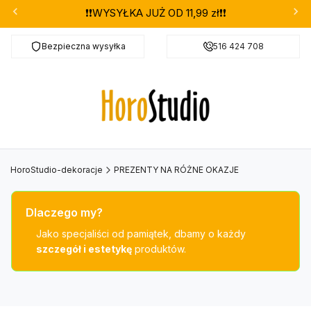
❗❗WYSYŁKA JUŻ OD 11,99 zł❗❗
Bezpieczna wysyłka
Darmowa dostawa od 299 zł
516 424 708
HoroStudio-dekoracje
PREZENTY NA RÓŻNE OKAZJE
Dlaczego my?
Jako specjaliści od pamiątek, dbamy o każdy
szczegół i estetykę
produktów.