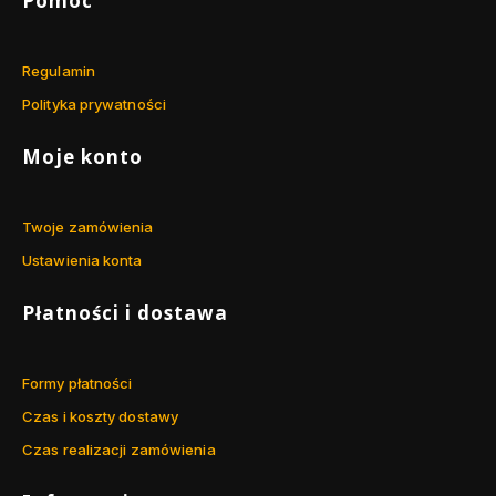
Pomoc
s
c
z
k
k
a
o
Regulamin
l
a
Polityka prywatności
s
z
Moje konto
k
o
ł
y
Twoje zamówienia
Ustawienia konta
Płatności i dostawa
Formy płatności
Czas i koszty dostawy
Czas realizacji zamówienia