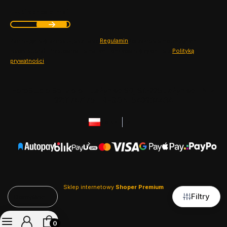
Twój adres e-mail
Zapisując się, akceptujesz nasz ​
Regulamin
​​​ (w zakresie dotyczącym
Newslettera). Przetwarzanie danych odbywa się zgodnie z ​
Polityką
prywatności
​​​.
HoroStudio Sp. z o.o. | Jażyniec 68, 64-225 Jażyniec | NIP:
9231747175 | REGON: 540934434
polski
zł
Sklep internetowy
Shoper Premium
Filtry
Domyślne
Produkty w koszyku: 0. Zobacz szczegóły