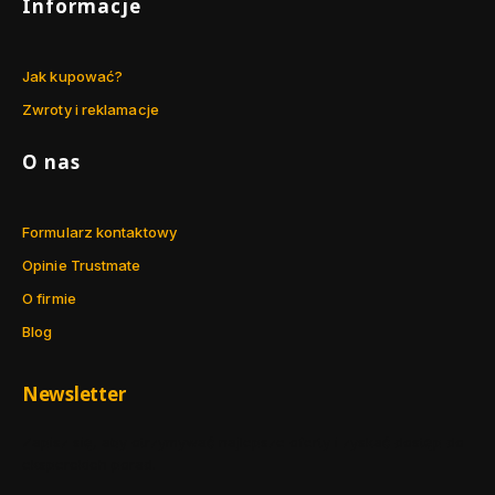
Informacje
Jak kupować?
Zwroty i reklamacje
O nas
Formularz kontaktowy
Opinie Trustmate
O firmie
Blog
Newsletter
Zapisz się, aby otrzymywać najlepsze oferty i zyskać dostęp do
eksperckich porad.