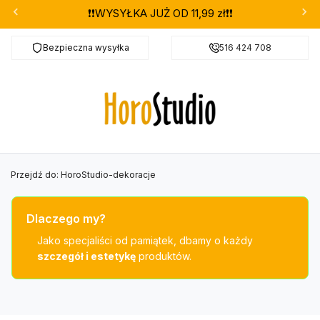
❗❗WYSYŁKA JUŻ OD 11,99 zł❗❗
Bezpieczna wysyłka
Darmowa dostawa od 299 zł
516 424 708
Przejdź do:
HoroStudio-dekoracje
Dlaczego my?
Jako specjaliści od pamiątek, dbamy o każdy
szczegół i estetykę
produktów.