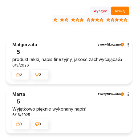
Wyczyść
Szukaj
Małgorzata
zweryfikowano
5
produkt lekki, napis finezyjny, jakość zachwycająca👍️
6/3/2026
0
0
Marta
zweryfikowano
5
Wyjątkowo pięknie wykonany napis!
6/16/2025
0
0