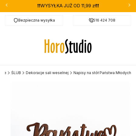
❗❗WYSYŁKA JUŻ OD 11,99 zł❗❗
Bezpieczna wysyłka
Darmowa dostawa od 299 zł
516 424 708
acje
ŚLUB
Dekoracje sali weselnej
Napisy na stół Państwa Młodych