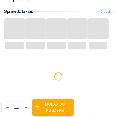
Sprawdź także:
3 opcji
Wybierz wariant produktu:
Poszczególne warianty mogą różnić się ceną
*
Nazwisko Pary Młodej
DODAJ DO
szt.
KOSZYKA