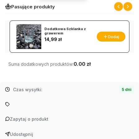
Pasujące produkty
Dodatkowa Szklanka z
grawerem
Dodaj
Cena
14,99 zł
0.00 zł
Suma dodatkowych produktów:
Czas wysyłki:
5 dni
Zapytaj o produkt
Udostępnij