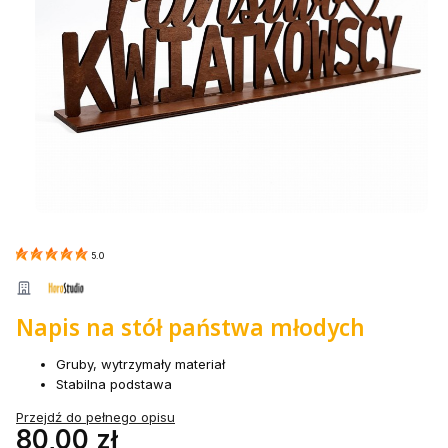
5.0
Napis na stół państwa młodych
Gruby, wytrzymały materiał
Stabilna podstawa
Przejdź do pełnego opisu
Cena
80,00 zł