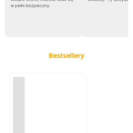
z
w pełni bezpieczny.
im
io
na
mi
Bestsellery