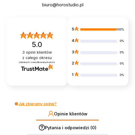
biuro@horostudio.pl
5
100%
4
0%
5.0
3
3
opinii klientów
0%
z całego okresu
zebranych i zweryfikowanych przez
2
0%
1
0%
Jak zbieramy opinie?
Opinie klientów
Pytania i odpowiedzi (0)