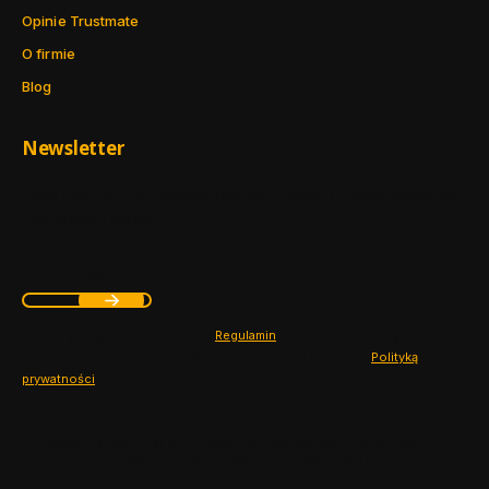
Opinie Trustmate
O firmie
Blog
Newsletter
Zapisz się, aby otrzymywać najlepsze oferty i zyskać dostęp do
eksperckich porad.
Twój adres e-mail
Zapisując się, akceptujesz nasz ​
Regulamin
​​​ (w zakresie dotyczącym
Newslettera). Przetwarzanie danych odbywa się zgodnie z ​
Polityką
prywatności
​​​.
HoroStudio Sp. z o.o. | Jażyniec 68, 64-225 Jażyniec | NIP:
9231747175 | REGON: 540934434