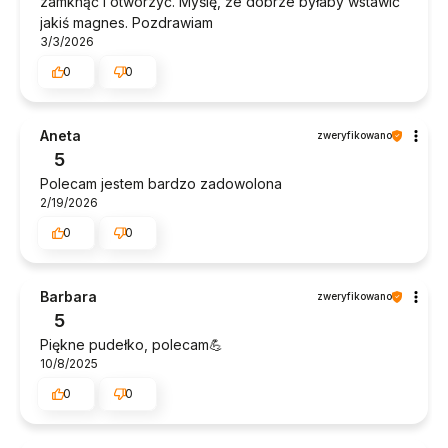
zamknąć i otworzyć. Myślę, że dobrze byłaby wstawić
jakiś magnes. Pozdrawiam
3/3/2026
0
0
Aneta
zweryfikowano
5
Polecam jestem bardzo zadowolona
2/19/2026
0
0
Barbara
zweryfikowano
5
Piękne pudełko, polecam💪
10/8/2025
0
0