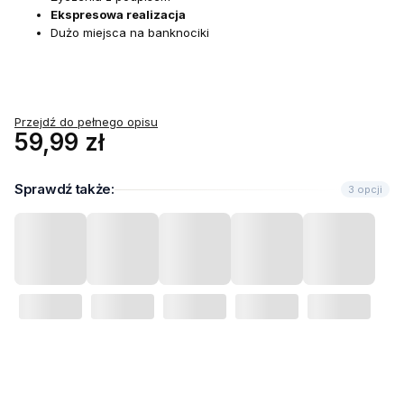
Ekspresowa realizacja
Dużo miejsca na banknociki
Przejdź do pełnego opisu
Cena
59,99 zł
Sprawdź także:
3 opcji
Wybierz wariant produktu:
Poszczególne warianty mogą różnić się ceną