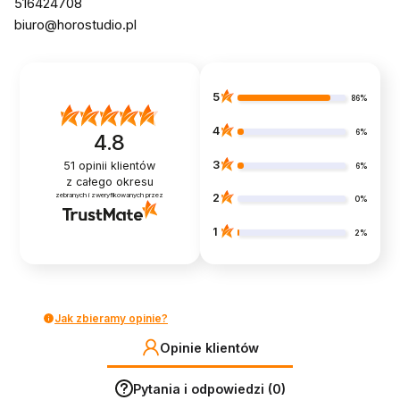
516424708
biuro@horostudio.pl
5
86%
4
6%
4.8
3
51
opinii klientów
6%
z całego okresu
zebranych i zweryfikowanych przez
2
0%
1
2%
Jak zbieramy opinie?
Opinie klientów
Pytania i odpowiedzi (0)