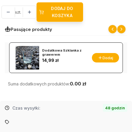
DODAJ DO
szt.
KOSZYKA
Pasujące produkty
Dodatkowa Szklanka z
grawerem
Dodaj
Cena
14,99 zł
0.00 zł
Suma dodatkowych produktów:
Czas wysyłki:
48 godzin