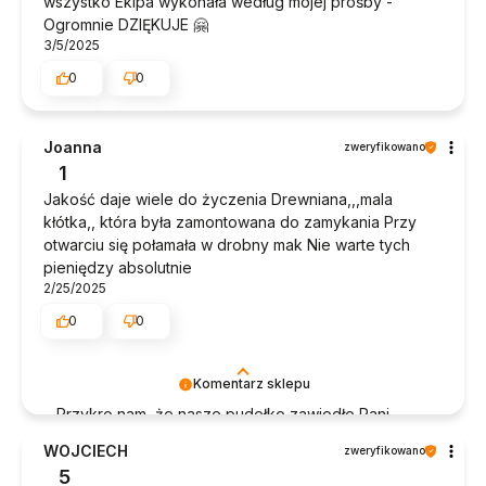
wszystko Ekipa wykonała według mojej prośby -
Ogromnie DZIĘKUJE 🤗
3/5/2025
0
0
Joanna
zweryfikowano
1
Jakość daje wiele do życzenia Drewniana,,,mala
kłótka,, która była zamontowana do zamykania Przy
otwarciu się połamała w drobny mak Nie warte tych
pieniędzy absolutnie
2/25/2025
0
0
Komentarz sklepu
Przykro nam, że nasze pudełko zawiodło Pani
oczekiwania pod względem jakości. Pudełeczka
WOJCIECH
zweryfikowano
wykonywane są z jak największą dokładnością
5
więc bardzo zaskoczyła nas Pani krytyka. Co do