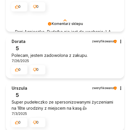
0
0
Komentarz sklepu
Pani Agnieszko, Pudełko nie jest do wąchania ;) A
już na pewno jego zapach nie jest jakoś mocno
Dorata
zweryfikowano
intensywny. Jesteśmy pewni że zapach
5
podarowanych pieniędzy ucieszy najbardziej ;)
Polecam, jestem zadowolona z zakupu.
7/26/2025
0
0
Urszula
zweryfikowano
5
Super pudełeczko ze spersonizowanymi życzeniami
na 18te urodziny z miejscem na kasę.👍️
7/3/2025
0
0