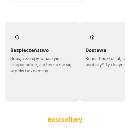
sło
dy
cza
mi
na
18
uro
dzi
ny
Bezpieczeństwo
Dostawa
Robiąc zakupy w naszym
Kurier, Paczkomat, czy
sklepie online, możesz czuć się
osobisty? Ty decyduje
w pełni bezpieczny.
Bestsellery