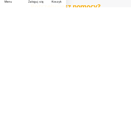
lnych
Menu
Zaloguj się
Koszyk
Potrzebujesz pomocy?
złote
okrą
głe
Jesteśmy dla Ciebie.