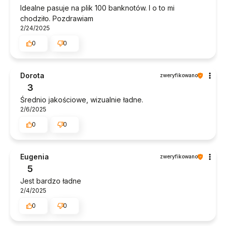
Idealne pasuje na plik 100 banknotów. I o to mi
złamanej kłódki, zawsze można zgłosić się w celu
chodziło. Pozdrawiam
reklamacji.
2/24/2025
0
0
Dorota
zweryfikowano
3
Średnio jakościowe, wizualnie ładne.
2/6/2025
0
0
Eugenia
zweryfikowano
5
Jest bardzo ładne
2/4/2025
0
0