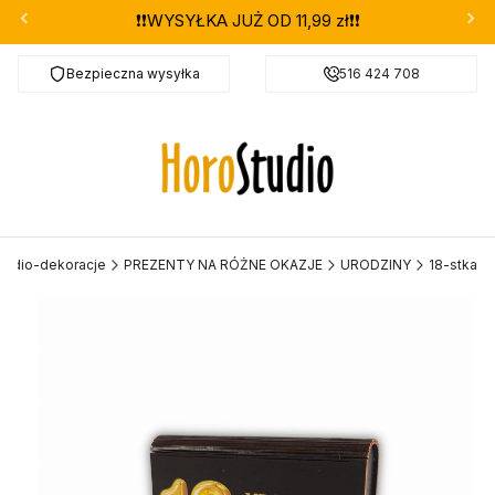
❗❗WYSYŁKA JUŻ OD 11,99 zł❗❗
Bezpieczna wysyłka
Darmowa dostawa od 299 zł
516 424 708
tudio-dekoracje
PREZENTY NA RÓŻNE OKAZJE
URODZINY
18-stka