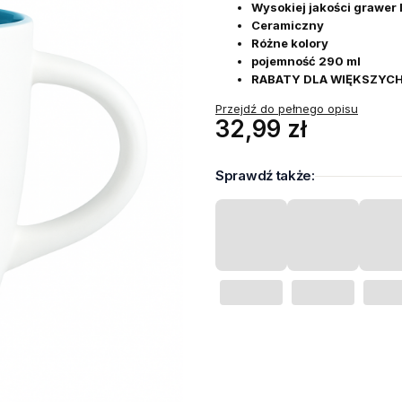
Wysokiej jakości grawer
Ceramiczny
Różne kolory
pojemność 290 ml
RABATY DLA WIĘKSZYC
Przejdź do pełnego opisu
Cena
32,99 zł
Sprawdź także:
Wybierz wariant produktu:
Poszczególne warianty mogą róż