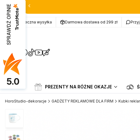
SPRAWDŹ OPINIE
Bezpieczna wysyłka
Darmowa dostawa od 299 zł
Przy
(Otwiera
(Otwiera
(Otwiera
(Otwiera
(Otwiera
(Otwiera
się
się
się
się
się
się
w
w
w
w
w
w
nowej
nowej
nowej
nowej
nowej
nowej
karcie)
karcie)
karcie)
karcie)
karcie)
karcie)
5.0
Menu
PREZENTY NA RÓŻNE OKAZJE
Ś
HoroStudio-dekoracje
GADŻETY REKLAMOWE DLA FIRM
Kubki rekl