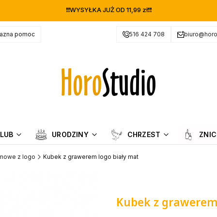
❗❗WYSYŁKA JUŻ OD 11,99 zł❗❗
jazna pomoc
516 424 708
biuro@horo
LUB
URODZINY
CHRZEST
ZNIC
amowe z logo
Kubek z grawerem logo biały mat
Kubek z grawerem 