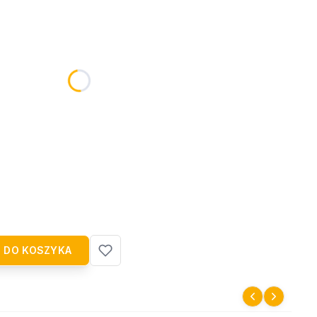
zł)
Opcjonalne
ką
(+9,99 zł)
Opcjonalne
 DO KOSZYKA