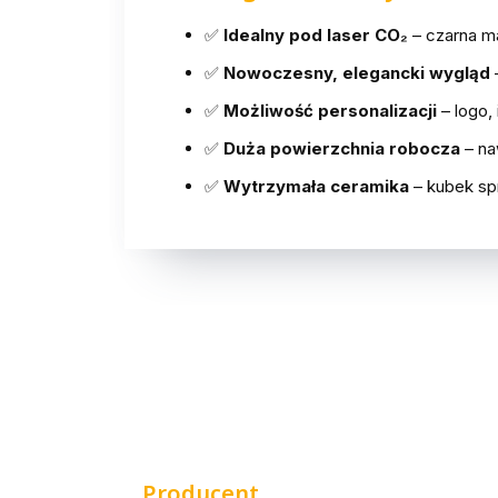
✅
Idealny pod laser CO₂
– czarna ma
✅
Nowoczesny, elegancki wygląd
–
✅
Możliwość personalizacji
– logo, 
✅
Duża powierzchnia robocza
– na
✅
Wytrzymała ceramika
– kubek sp
Producent