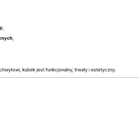
y
,
znych
,
wytowi, kubek jest funkcjonalny, trwały i estetyczny.