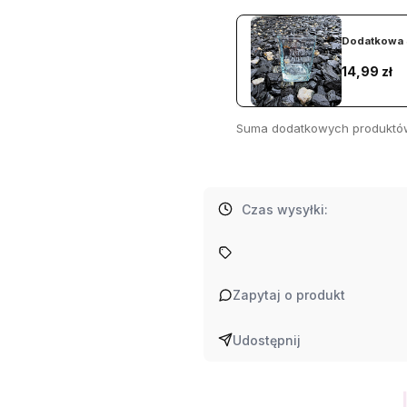
Dodatkowa 
Cena
14,99 zł
Suma dodatkowych produktó
Czas wysyłki:
Zapytaj o produkt
Udostępnij