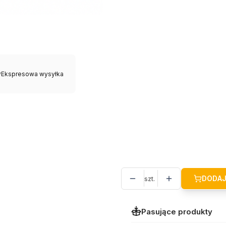
Logo
Opcjonalne
Napis na kubku
Opcjonalne
Ekspresowa wysyłka
*
Wewnętrzny kolor kubka
Pokaż wszystkie kolory
Grawer z dwóch stron
(+9,99 
Pudełko prezentowe z wstąż
DODAJ
szt.
Pasujące produkty