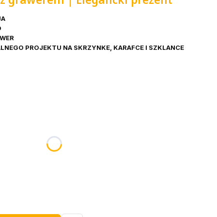
JA
D
AWER
LNEGO PROJEKTU NA SKRZYNKE, KARAFCE I SZKLANCE
nić się ceną