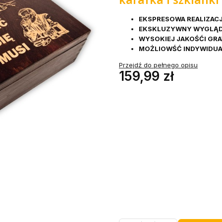
EKSPRESOWA REALIZAC
EKSKLUZYWNY WYGLĄ
WYSOKIEJ JAKOŚĆI GR
MOŻLIOWŚĆ INDYWIDUA
Przejdź do pełnego opisu
Cena
159,99 zł
Wybierz wariant produktu:
Poszczególne warianty mogą róż
*
IMIĘ
*
WZÓR
Wybierz