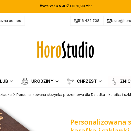
❗❗WYSYŁKA JUŻ OD 11,99 zł❗❗
jazna pomoc
516 424 708
biuro@horo
LUB
URODZINY
CHRZEST
ZNIC
Dziadka
Personalizowana skrzynka prezentowa dla Dziadka – karafka i szkl
Personalizowana s
karafka i szklanki