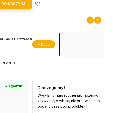
 DO KOSZYKA
Szklanka z grawerem
Dodaj
w:
0.00 zł
48 godzin
Dlaczego my?
Wysyłamy
najszybciej
jak możemy,
zazwyczaj szybciej niż przewiduje to
podany czas pod produktem!