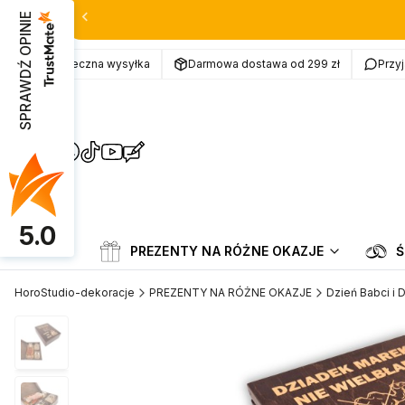
SPRAWDŹ OPINIE
Bezpieczna wysyłka
Darmowa dostawa od 299 zł
Przy
(Otwiera
(Otwiera
(Otwiera
(Otwiera
(Otwiera
(Otwiera
się
się
się
się
się
się
w
w
w
w
w
w
nowej
nowej
nowej
nowej
nowej
nowej
karcie)
karcie)
karcie)
karcie)
karcie)
karcie)
5.0
Menu
PREZENTY NA RÓŻNE OKAZJE
Ś
HoroStudio-dekoracje
PREZENTY NA RÓŻNE OKAZJE
Dzień Babci i 