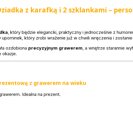
ziadka z karafką i 2 szklankami – pers
adka
, który będzie elegancki, praktyczny i jednocześnie z humo
upominek, który zrobi wrażenie już w chwili wręczenia i zostanie 
tała ozdobiona
precyzyjnym grawerem
, a wnętrze starannie w
 okazje.
prezentową
z grawerem na wieku
grawerem. Idealna na prezent.