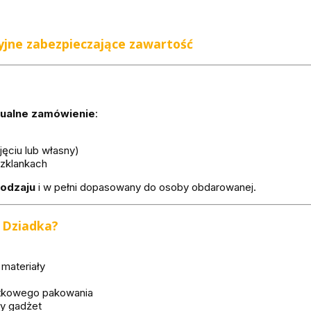
yjne
zabezpieczające zawartość
dualne zamówienie
:
jęciu lub własny)
szklankach
rodzaju
i w pełni dopasowany do osoby obdarowanej.
a Dziadka?
 materiały
atkowego pakowania
wy gadżet