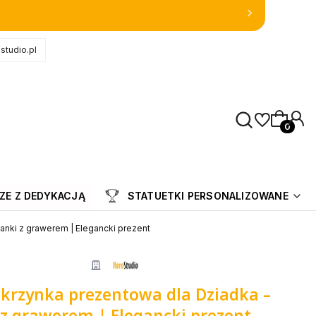
studio.pl
Produkty
ZE Z DEDYKACJĄ
STATUETKI PERSONALIZOWANE
anki z grawerem | Elegancki prezent
krzynka prezentowa dla Dziadka –
 z grawerem | Elegancki prezent