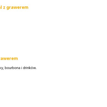
l
z grawerem
 grawerem
ky, bourbona i drinków.