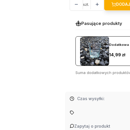
DODAJ
szt.
Pasujące produkty
Dodatkowa 
Cena
14,99 zł
Suma dodatkowych produktó
Czas wysyłki:
Zapytaj o produkt